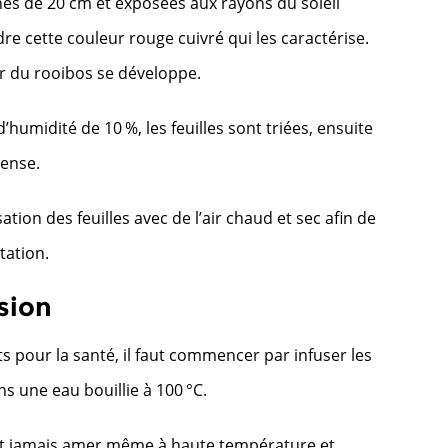
hes de 20 cm et exposées aux rayons du soleil
 cette couleur rouge cuivré qui les caractérise.
ur du rooibos se développe.
’humidité de 10 %, les feuilles sont triées, ensuite
tense.
sation des feuilles avec de l’air chaud et sec afin de
tation.
sion
ts pour la santé, il faut commencer par infuser les
s une eau bouillie à 100 °C.
t jamais amer même à haute température et